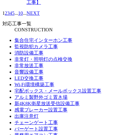
工事】
1
2
3
4
5
...
10
...
NEXT
対応工事一覧
CONSTRUCTION
集合住宅インターホン工事
監視防犯カメラ工事
消防設備工事
非常灯・照明灯の点検交換
非常放送工事
音響設備工事
LED交換工事
Wi-Fi環境構築工事
宅配ボックス・メールボックス設置工事
アルミ製野外ゴミ置き場
新4K8K衛星放送受信設備工事
感電ブレーカー設置工事
出庫注意灯
チェーンゲート工事
バーゲート設置工事