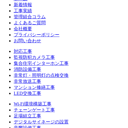
新着情報
工事実績
管理組合コラム
よくあるご質問
会社概要
プライバシーポリシー
お問い合わせ
対応工事
監視防犯カメラ工事
集合住宅インターホン工事
消防設備工事
非常灯・照明灯の点検交換
非常放送工事
マンション修繕工事
LED交換工事
Wi-Fi環境構築工事
チェーンゲート工事
足場組立工事
デジタルサイネージの設置
音響設備工事