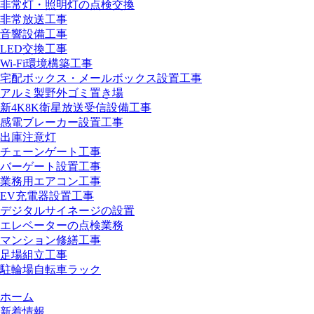
非常灯・照明灯の点検交換
非常放送工事
音響設備工事
LED交換工事
Wi-Fi環境構築工事
宅配ボックス・メールボックス設置工事
アルミ製野外ゴミ置き場
新4K8K衛星放送受信設備工事
感電ブレーカー設置工事
出庫注意灯
チェーンゲート工事
バーゲート設置工事
業務用エアコン工事
EV充電器設置工事
デジタルサイネージの設置
エレベーターの点検業務
マンション修繕工事
足場組立工事
駐輪場自転車ラック
ホーム
新着情報